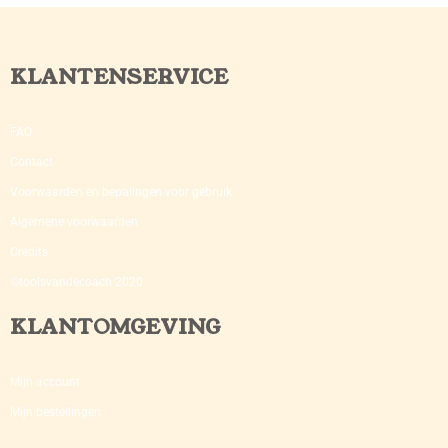
KLANTENSERVICE
FAQ
Contact
Voorwaarden en bepalingen voor gebruik
Algemene voorwaarden
Credits
©toolsvandecoach 2020
KLANTOMGEVING
Mijn account
Mijn bestellingen