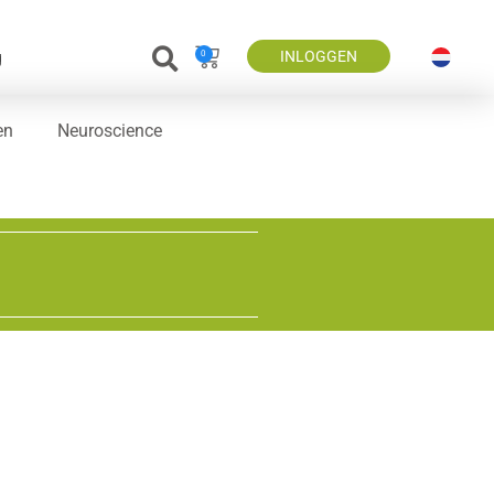
g
INLOGGEN
0
en
Neuroscience