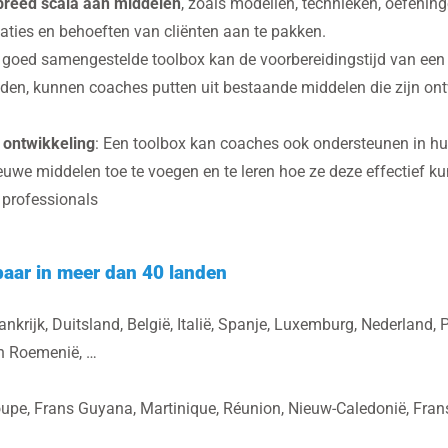
breed scala aan middelen
, zoals modellen, technieken, oefenin
aties en behoeften van cliënten aan te pakken.
 goed samengestelde toolbox kan de voorbereidingstijd van een
inden, kunnen coaches putten uit bestaande middelen die zijn ont
 ontwikkeling
: Een toolbox kan coaches ook ondersteunen in h
uwe middelen toe te voegen en te leren hoe ze deze effectief k
s professionals
aar in meer dan 40 landen
rankrijk, Duitsland, België, Italië, Spanje, Luxemburg, Nederland,
en Roemenië, …
upe, Frans Guyana, Martinique, Réunion, Nieuw-Caledonië, Frans 