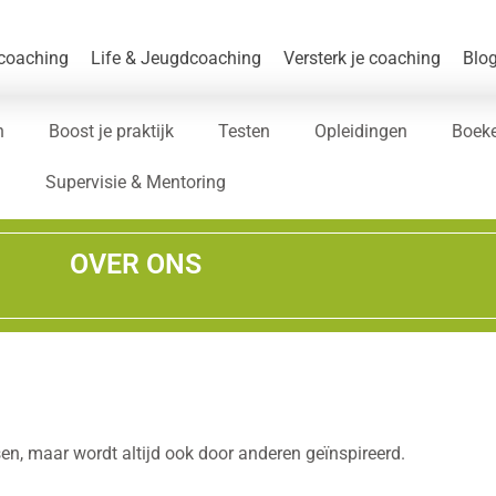
coaching
Life & Jeugdcoaching
Versterk je coaching​
Blo
n
Boost je praktijk
Testen
Opleidingen
Boek
Supervisie & Mentoring
OVER ONS
en, maar wordt altijd ook door anderen geïnspireerd.