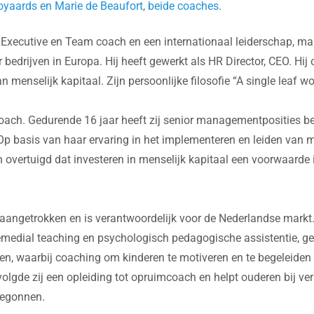
Royaards en Marie de Beaufort, beide coaches.
n Executive en Team coach en een internationaal leiderschap, m
bedrijven in Europa. Hij heeft gewerkt als HR Director, CEO. Hi
an menselijk kapitaal.
Zijn persoonlijke filosofie “A single leaf 
oach. Gedurende 16 jaar heeft zij senior managementposities be
Op basis van haar ervaring in het implementeren en leiden van m
an overtuigd dat investeren in menselijk kapitaal een voorwaard
 aangetrokken en is verantwoordelijk voor de Nederlandse markt
emedial teaching en psychologisch pedagogische assistentie, geef
en, waarbij coaching om kinderen te motiveren en te begeleiden 
volgde zij een opleiding tot opruimcoach en helpt ouderen bij verh
begonnen.