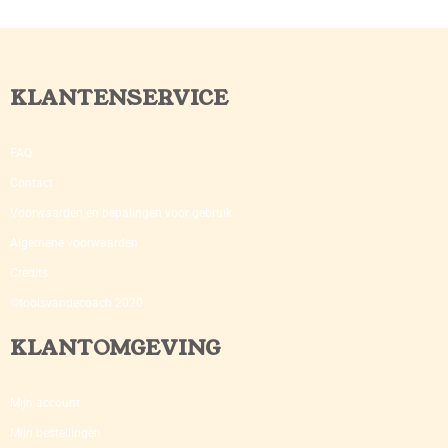
KLANTENSERVICE
FAQ
Contact
Voorwaarden en bepalingen voor gebruik
Algemene voorwaarden
Credits
©toolsvandecoach 2020
KLANTOMGEVING
Mijn account
Mijn bestellingen