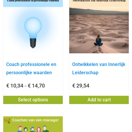
Coach professionele en
Ontwikkelen van Innerlijk
persoonlijke waarden
Leiderschap
€
10,34
€
14,70
€
29,54
–
Select options
Add to cart