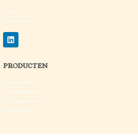
Over ons
Werving van auteurs
PRODUCTEN
Loopbaancoaching
Versterk je coaching​
Life & Jeugdcoaching
Bedrijfscoaching​