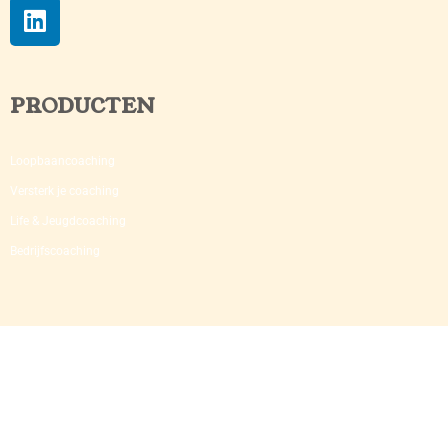
PRODUCTEN
Loopbaancoaching
Versterk je coaching​
Life & Jeugdcoaching
Bedrijfscoaching​