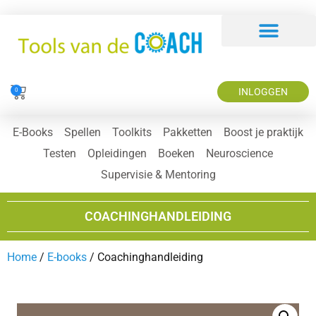
INLOGGEN
0
E-Books
Spellen
Toolkits
Pakketten
Boost je praktijk
Testen
Opleidingen
Boeken
Neuroscience
Supervisie & Mentoring
COACHINGHANDLEIDING
Home
/
E-books
/ Coachinghandleiding