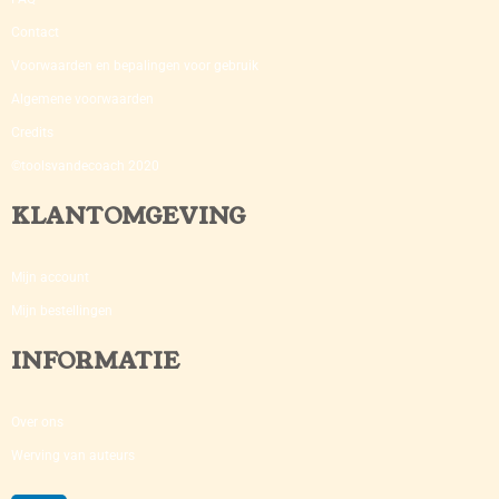
Contact
Voorwaarden en bepalingen voor gebruik
Algemene voorwaarden
Credits
©toolsvandecoach 2020
KLANTOMGEVING
Mijn account
Mijn bestellingen
INFORMATIE
Over ons
Werving van auteurs