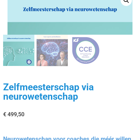
Zelfmeesterschap via
neurowetenschap
€
499,50
Neurowetenschap voor coaches die méér willen