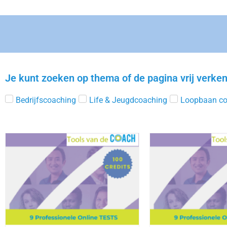
Je kunt zoeken op thema of de pagina vrij verke
Bedrijfscoaching
Life & Jeugdcoaching
Loopbaan co