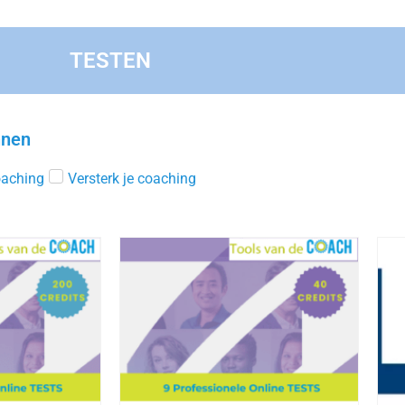
TESTEN
nnen
aching
Versterk je coaching