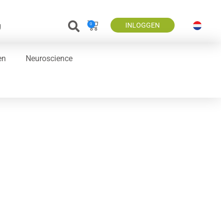
g
INLOGGEN
0
en
Neuroscience