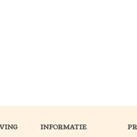
VING
INFORMATIE
P