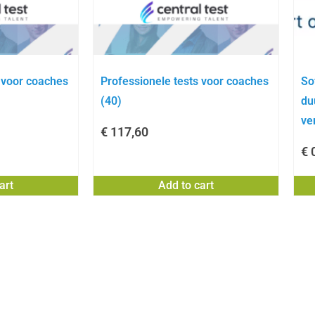
 voor coaches
Professionele tests voor coaches
So
(40)
du
ve
€
117,60
€
0
art
Add to cart