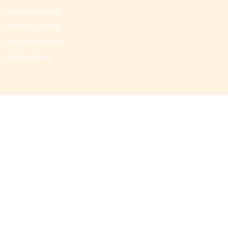
Loopbaancoaching
Versterk je coaching​
Life & Jeugdcoaching
Bedrijfscoaching​