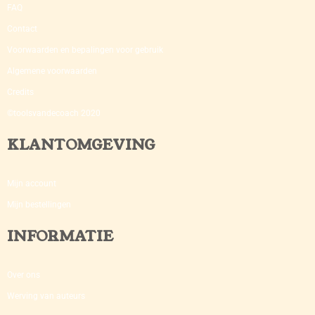
FAQ
Contact
Voorwaarden en bepalingen voor gebruik
Algemene voorwaarden
Credits
©toolsvandecoach 2020
KLANTOMGEVING
Mijn account
Mijn bestellingen
INFORMATIE
Over ons
Werving van auteurs