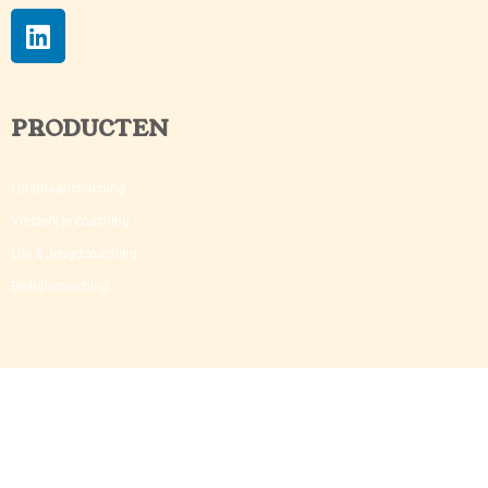
PRODUCTEN
Loopbaancoaching
Versterk je coaching​
Life & Jeugdcoaching
Bedrijfscoaching​