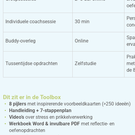
oef
Per
Individuele coachsessie
30 min
con
Spa
Buddy-overleg
Online
erv
Pra
Tussentijdse opdrachten
Zelfstudie
met
de 8
Dit zit er in de Toolbox
8 pijlers
met inspirerende voorbeeldkaarten (>250 ideeën)
Handleiding + 7-stappenplan
Video’s
over stress en prikkelverwerking
Werkboek
Word & invulbare PDF
met reflectie- en
oefenopdrachten