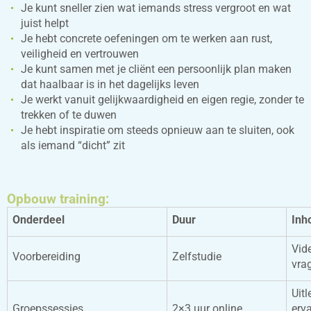
Je kunt sneller zien wat iemands stress vergroot en wat
juist helpt
Je hebt concrete oefeningen om te werken aan rust,
veiligheid en vertrouwen
Je kunt samen met je cliënt een persoonlijk plan maken
dat haalbaar is in het dagelijks leven
Je werkt vanuit gelijkwaardigheid en eigen regie, zonder te
trekken of te duwen
Je hebt inspiratie om steeds opnieuw aan te sluiten, ook
als iemand “dicht” zit
Opbouw training:
Onderdeel
Duur
Inh
Vide
Voorbereiding
Zelfstudie
vrag
Uitl
Groepssessies
2×3 uur online
erv