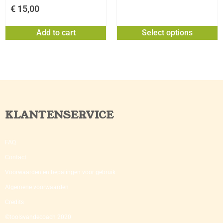
€
15,00
Add to cart
Select options
KLANTENSERVICE
FAQ
Contact
Voorwaarden en bepalingen voor gebruik
Algemene voorwaarden
Credits
©toolsvandecoach 2020